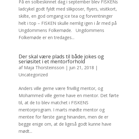
På en solbeskinnet dag i september blev FISKENs
ladcykel godt fyldt med slikposer, flyers, visitkort,
skilte, en god omgang ice tea og forventninger
helt i top – FISKEN skulle nemlig igen i år med på
Ungdommens Folkemøde. Ungdommens
Folkemøde er en tredages...
Der skal være plads til både jokes og
seriøsitet i et mentorforhold
af
Maja Thorsteinsson
|
jun 21, 2018
|
Uncategorized
Anders ville gerne være frivillig mentor, og
Mohammed ville gerne have en mentor. Det førte
til, at de to blev matchet i FISKENS
mentorprogram. I marts mødte mentor og
mentee for første gang hinanden, men de er
begge enige om, at de ligeså godt kunne have
mødt...