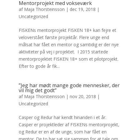
Mentorprojekt med vokseværk
af
Maja Thorsteinsson
|
dec 19, 2018
|
Uncategorized
FISKENs mentorprojekt FISKEN 18+ kan fejre et
veloverstået første projektår. Flere unge end
målsat har fået en mentor og samtidig er der nye
aktiviteter på vej i projektet. I 2015 startede
mentorprojektet FISKEN 18+ som et pilotprojekt.
Efter to gode år fik...
”Jeg har mødt mange gode mennesker, der
vil mig det godt”
af
Maja Thorsteinsson
|
nov 20, 2018
|
Uncategorized
Casper og Redur har kendt hinanden i et år.
Casper er projektleder af FISKENs mentorprojekt,
og Redur er en af de unge, som har fået en
mentor. De to har sat sig sammen for at tale om