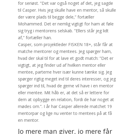
for seriøst. ”Det var også noget af det, jeg sagde
til Casper. Hvis jeg skulle have en mentor, så skulle
der være plads til begge dele,” fortæller
Mohammed. Det er nemlig vigtigt for ham at føle
sig tryg i mentorens selskab. ”Ellers står jeg lidt
af,” fortæller han.
Casper, som projektleder FISKEN 18+, står får at
matche mentorer og mentees. Jeg spørger ham,
hvad der skal til for at lave et godt match: ”Det er
vigtigt, at jeg finder ud af hvilken mentor eller
mentee, parterne hver især kunne tænke sig. Jeg
spørger rigtig meget ind til deres interesser, og jeg
spørger ind til, hvad de gerne vil have i en mentor
eller mentee. Mit håb er, at det så er lettere for
dem at opbygge en relation, fordi de har noget at
mødes om.”. I år har Casper allerede matchet 19
mentorpar og lige nu venter to mentees på at få
en mentor.
Jo mere man giver, jo mere får