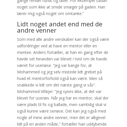
gange render rundt og laver. For eksempel sådan
noget som ikke at smide smøger på gaden. Han
lærer mig også noget om omtanke.”
Lidt noget andet end med de
andre venner
Som med alle andre venskaber kan der også være
udfordringer ved at have en mentor eller en
mentee. Anders fortæller, at han en gang efter de
havde set hinanden var blevet i tvivl om de havde
været for useriøse. ”Jeg var bange for, at
Mohammed og jeg selv mistede lidt grebet på
hvad et mentorforhold også kan være. Men så
snakkede vi lidt om det næste gang vi sås”.
Mohammed tilføjer: ”Jeg synes ikke, at det var
blevet for useriøs. Når jeg har en mentor, skal der
være plads til fis og ballade, men samtidig skal vi
også kunne være seriøse. Det kan jeg også med
nogle af mine andre venner, men det er alligevel
lidt på en anden måde,” fortæller han uddybende.