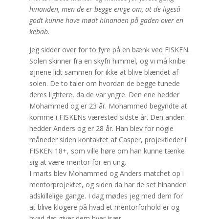
hinanden, men de er begge enige om, at de ligeså
godt kunne have mødt hinanden på gaden over en
kebab.
Jeg sidder over for to fyre på en bænk ved FISKEN.
Solen skinner fra en skyfri himmel, og vi må knibe
øjnene lidt sammen for ikke at blive blændet af
solen. De to taler om hvordan de begge tunede
deres lightere, da de var yngre. Den ene hedder
Mohammed og er 23 år. Mohammed begyndte at
komme i FISKENs værested sidste år. Den anden
hedder Anders og er 28 år. Han blev for nogle
måneder siden kontaktet af Casper, projektleder i
FISKEN 18+, som ville høre om han kunne tænke
sig at være mentor for en ung.
I marts blev Mohammed og Anders matchet op i
mentorprojektet, og siden da har de set hinanden
adskillelige gange. I dag mødes jeg med dem for
at blive klogere på hvad et mentorforhold er og
hvad det giver dem hver især.