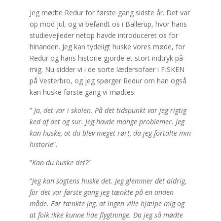
Jeg mødte Redur for første gang sidste år. Det var
op mod jul, og vi befandt os i Ballerup, hvor hans
studievejleder netop havde introduceret os for
hinanden. Jeg kan tydeligt huske vores møde, for
Redur og hans historie gjorde et stort indtryk på
mig. Nu sidder vi i de sorte lædersofaer i FISKEN
på Vesterbro, og jeg spørger Redur om han også
kan huske første gang vi mødtes:
”
Ja, det var i skolen. På det tidspunkt var jeg rigtig
ked af det og sur. Jeg havde mange problemer. Jeg
kan huske, at du blev meget rørt, da jeg fortalte min
historie
”.
”
Kan du huske det?
”
”
Jeg kan sagtens huske det. Jeg glemmer det aldrig,
for det var første gang jeg tænkte på en anden
måde. Før tænkte jeg, at ingen ville hjælpe mig og
at folk ikke kunne lide flygtninge. Da jeg så mødte