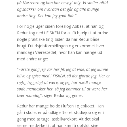
på Nørrebro og han har besøgt mig. Vi smiler altid
og snakker om hvordan det går og alle mulige
andre ting. Det kan jeg godt lide
.”
For nogle uger siden foreslog Abbas, at han og
Redur tog ned i FISKEN for at få hjælp til at ordne
nogle praktiske ting. Siden da har Redur både
brugt Fritidsjobformidlingen og er kommet hver
mandag i Værestedet, hvor han kan hænge ud
med andre unge:
”F
ørste gang jeg var her fik jeg at vide, at jeg kunne
blive og spise med i FISKEN, så det gjorde jeg. Her er
rigtig hyggeligt at være, og jeg har mødt mange
søde mennesker her, så jeg kommer til at være her
hver mandag
”, siger Redur og griner.
Redur har mange bolde i luften i øjeblikket. Han
går i skole, er på udkig efter et studiejob og er i
gang med at tage lastbilkørekort. Alt det skal
gerne medvirke til, at han kan få opfyldt sine