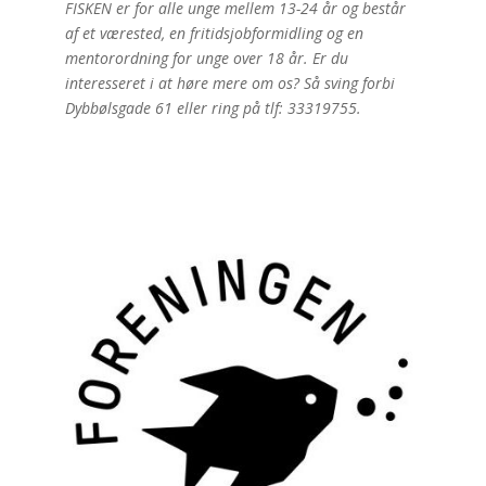
FISKEN er for alle unge mellem 13-24 år og består
af et værested, en fritidsjobformidling og en
mentorordning for unge over 18 år. Er du
interesseret i at høre mere om os? Så sving forbi
Dybbølsgade 61 eller ring på tlf: 33319755.