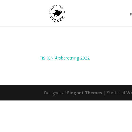
F
FISKEN Årsberetning 2022
Designet af
Elegant Themes
| Støttet af
Wo