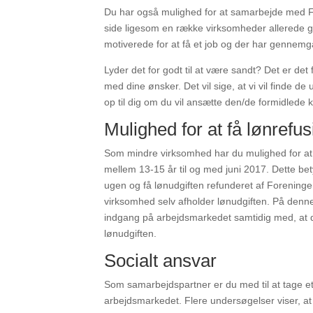
Du har også mulighed for at samarbejde med FJ
side ligesom en række virksomheder allerede g
motiverede for at få et job og der har gennemgå
Lyder det for godt til at være sandt? Det er det 
med dine ønsker. Det vil sige, at vi vil finde d
op til dig om du vil ansætte den/de formidlede k
Mulighed for at få lønrefu
Som mindre virksomhed har du mulighed for at
mellem 13-15 år til og med juni 2017. Dette bety
ugen og få lønudgiften refunderet af Forening
virksomhed selv afholder lønudgiften. På denn
indgang på arbejdsmarkedet samtidig med, at du
lønudgiften.
Socialt ansvar
Som samarbejdspartner er du med til at tage et
arbejdsmarkedet. Flere undersøgelser viser, at 