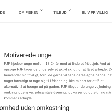
IDE
OM FISKEN
TILBUD
BLIV FRIVILLIG
Motiverede unge
FJF hjælper unge mellem 13-24 år med at finde et fritidsjob. Ved at
opsøge FJF tager de unge selv et aktivt skridt for at få et arbejde. D
henvender sig frivilligt, fordi de gerne vil tjene deres
egne
penge, ha
noget fornuftigt at tage sig til i fritiden og ikke mindst for at få et
alternativ til at hænge ud på gaden. FJF tilbyder de unge vejledning
omkring jobønsker, jobsamtale-træning, jobkurser og opfølgning når
kommer i arbejde.
somhed uden omkostning