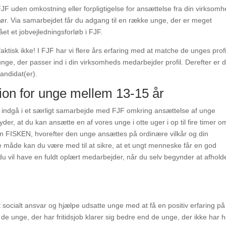
F uden omkostning eller forpligtigelse for ansættelse fra din virksom
ør. Via samarbejdet får du adgang til en række unge, der er meget
et et jobvejledningsforløb i FJF.
faktisk ikke! I FJF har vi flere års erfaring med at matche de unges profi
e unge, der passer ind i din virksomheds medarbejder profil. Derefter er 
andidat(er).
sion for unge mellem 13-15 år
 indgå i et særligt samarbejde med FJF omkring ansættelse af unge
der, at du kan ansætte en af vores unge i otte uger i op til fire timer o
en FISKEN, hvorefter den unge ansættes på ordinære vilkår og din
e måde kan du være med til at sikre, at et ungt menneske får en god
 vil have en fuldt oplært medarbejder, når du selv begynder at afhold
 socialt ansvar og hjælpe udsatte unge med at få en positiv erfaring på
de unge, der har fritidsjob klarer sig bedre end de unge, der ikke har h