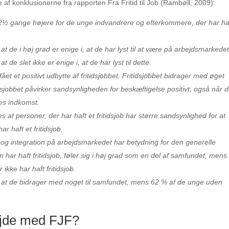
af konklusionerne fra rapporten Fra Fritid til Job (Rambøll, 2009):
 2½ gange højere for de unge indvandrere og efterkommere, der har ha
, at de i høj grad er enige i, at de har lyst til at være på arbejdsmarkedet
at de slet ikke er enige i, at de har lyst til dette.
ået et positivt udbytte af fritidsjobbet. Fritidsjobbet bidrager med øget
idsjobbet påvirker sandsynligheden for beskæftigelse positivt, også når d
res indkomst.
s at personer, der har haft et fritidsjob har større sandsynlighed for at
 haft et fritidsjob.
 og integration på arbejdsmarkedet har betydning for den generelle
 har haft fritidsjob, føler sig i høj grad som en del af samfundet, mens
ikke har haft fritidsjob.
er, at de bidrager med noget til samfundet, mens 62 % af de unge uden
ejde med FJF?