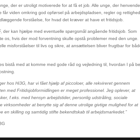
ge, der er utroligt motiverede for at få et job. Alle unge, der henvende
de får viden omkring god opførsel på arbejdspladsen, regler og rettighe
æggende forståelse, for hvad det kræver at have et fritidsjob.
JF, der kan hjælpe med eventuelle spørgsmål angående fritidsjob. Som
te os, hvis der mod forventning skulle opstå problemer med den unge.
 misforståelser til livs og sikre, at ansættelsen bliver frugtbar for bå
edes bistå med at komme med gode råd og vejledning til, hvordan I på b
ostning.
 hos Hi3G, har vi fået hjælp af piccoloer, alle rekvireret gennem
ten med Fritidsjobformidlingen er meget professionel.
Jeg oplever, at
ønsker, f.eks. med hensyn arbejdstider, personlig udstråling, sociale
e virksomheder at benytte sig af denne utrolige givtige mulighed for at
en skilling og samtidig stifte bekendtskab til arbejdsmarkedet.”
i3G