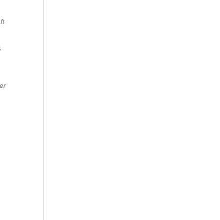
ft
,
er