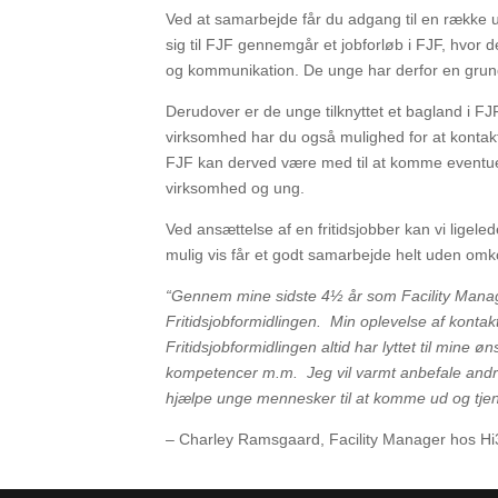
Ved at samarbejde får du adgang til en række un
sig til FJF gennemgår et jobforløb i FJF, hvor 
og kommunikation. De unge har derfor en grundl
Derudover er de unge tilknyttet et bagland i F
virksomhed har du også mulighed for at kontak
FJF kan derved være med til at komme eventuelle
virksomhed og ung.
Ved ansættelse af en fritidsjobber kan vi ligel
mulig vis får et godt samarbejde helt uden omk
“Gennem mine sidste 4½ år som Facility Manager
Fritidsjobformidlingen.
Min oplevelse af kontak
Fritidsjobformidlingen altid har lyttet til mine 
kompetencer m.m.
Jeg vil varmt anbefale andr
hjælpe unge mennesker til at komme ud og tjene 
–
Charley Ramsgaard, Facility Manager hos H