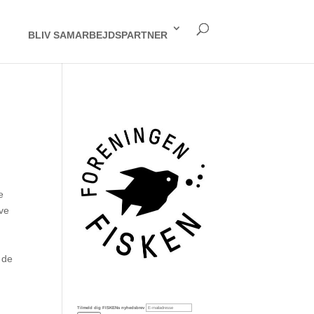
BLIV SAMARBEJDSPARTNER
e
ve
 de
Tilmeld dig FISKENs nyhedsbrev