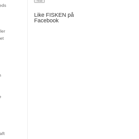
heds
Like FISKEN på
Facebook
ler
det
m
e
aft