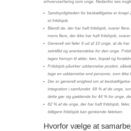
erhvervserfaring som unge. Nedenfor ses nogle 
Sandsynligheden for beskæftigelse er knapt
et fritidsjob.
Blandt de, der har haft fritidsjob, svarer flere
mens flere, der ikke har haft fritidsjob, svarer 
Generelt set føler 9 ud af 10 unge, at de har f
selvtillid og anerkendelse for den unge. Frit
tages hensyn til alder, køn, bopæl og foræld
Fritidsjob påvirker uddannelse positivt, sålede
tage en uddannelse end personer, som ikke har
Der er generelt enighed om at beskæftigelse
integration i samfundet. 69 % af de unge, som
dette gør sig gældende for 44 % for unge, der 
82 % af de unge, der har haft fritidsjob, føl
tidligere fritidsjob kan genkende følelsen.
Hvorfor vælge at samarb