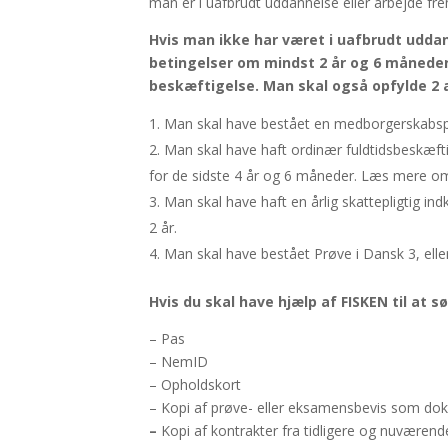
man er i uafbrudt uddannelse eller arbejde fre
Hvis man ikke har været i uafbrudt udda
betingelser om mindst 2 år og 6 måneder
beskæftigelse. Man skal også opfylde 2 
Man skal have bestået en medborgerskabspr
Man skal have haft ordinær fuldtidsbeskæfti
for de sidste 4 år og 6 måneder. Læs mere o
Man skal have haft en årlig skattepligtig in
2 år.
Man skal have bestået Prøve i Dansk 3, elle
Hvis du skal have hjælp af FISKEN til at 
– Pas
– NemID
– Opholdskort
– Kopi af prøve- eller eksamensbevis som do
–
Kopi af kontrakter fra tidligere og nuværen