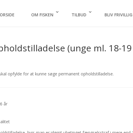
ORSIDE
OM FISKEN
TILBUD
BLIV FRIVILLIG
pholdstilladelse (unge ml. 18-19
kal opfylde for at kunne søge permanent opholdstilladelse.
6 år
alitet
oldstilladelse, hvis man er idømt ubetinget fængselsstraf i mere end 