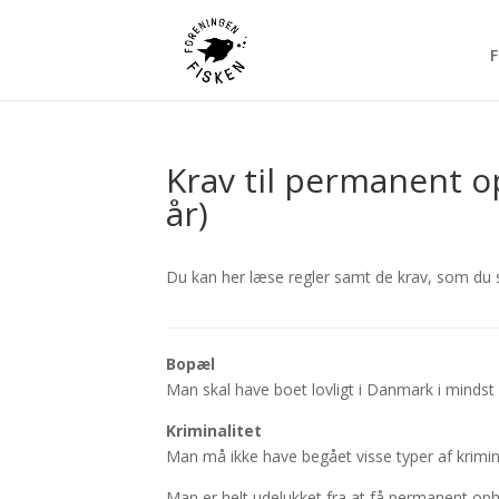
F
Krav til permanent o
år)
Du kan her læse regler samt de krav, som du s
Bopæl
Man skal have boet lovligt i Danmark i mindst 
Kriminalitet
Man må ikke have begået visse typer af krimin
Man er helt udelukket fra at få permanent oph