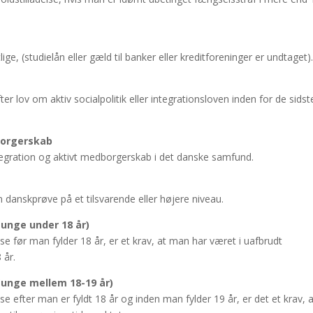
ge, (studielån eller gæld til banker eller kreditforeninger er undtaget)
r lov om aktiv socialpolitik eller integrationsloven inden for de sidst
borgerskab
egration og aktivt medborgerskab i det danske samfund.
 danskprøve på et tilsvarende eller højere niveau.
(unge under 18 år)
 før man fylder 18 år, er et krav, at man har været i uafbrudt
 år.
(unge mellem 18-19 år)
 efter man er fyldt 18 år og inden man fylder 19 år, er det et krav, a