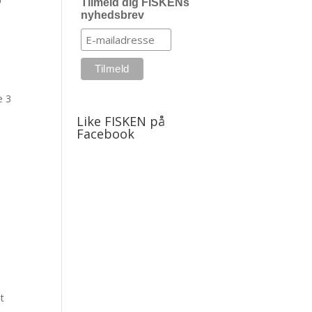
Tilmeld dig FISKENs
nyhedsbrev
.
e 3
Like FISKEN på
Facebook
t