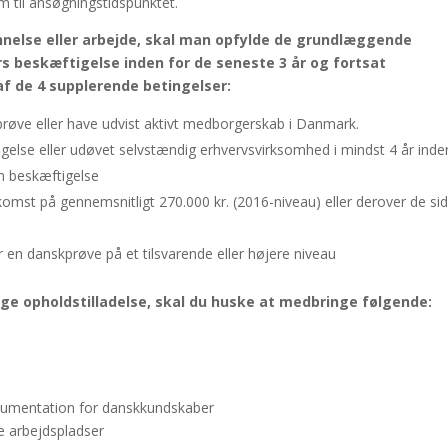
m til ansøgningstidspunktet.
nnelse eller arbejde, skal man opfylde de grundlæggende
s beskæftigelse inden for de seneste 3 år og fortsat
af de 4 supplerende betingelser:
øve eller have udvist aktivt medborgerskab i Danmark.
gelse eller udøvet selvstændig erhvervsvirksomhed i mindst 4 år inde
m beskæftigelse
dkomst på gennemsnitligt 270.000 kr. (2016-niveau) eller derover de si
r en danskprøve på et tilsvarende eller højere niveau
søge opholdstilladelse, skal du huske at medbringe følgende:
kumentation for danskkundskaber
de arbejdspladser