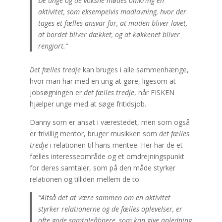
De unge og de voksne mødes omkring en
aktivitet, som eksempelvis madlavning, hvor der
tages et fælles ansvar for, at maden bliver lavet,
at bordet bliver dækket, og at køkkenet bliver
rengjort.”
Det fælles tredje
kan bruges i alle sammenhænge,
hvor man har med en ung at gøre, ligesom at
jobsøgningen er
det fælles tredje
, når FISKEN
hjælper unge med at søge fritidsjob.
Danny som er ansat i værestedet, men som også
er frivillig mentor, bruger musikken som
det fælles
tredje
i relationen til hans mentee. Her har de et
fælles interesseområde og et omdrejningspunkt
for deres samtaler, som på den måde styrker
relationen og tilliden mellem de to.
“Altså det at være sammen om en aktivitet
styrker relationerne og de fælles oplevelser, er
ofte gode samtaleåbnere, som kan give anledning