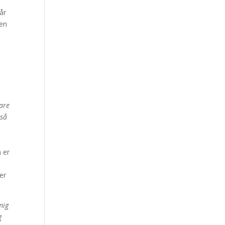
år
den
are
 så
 er
er
mig
g