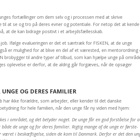
 unges fortællinger om dem selv og i processen med at skrive
il at se og tro på deres evner og potentiale. For netop det at kende 
på, at de kan bidrage positivt i et arbejdsfællesskab.
tidsjob. Ifølge evalueringen er det et særtræk for FISKEN, at de unge
 også er mulighed for at blive en del af et værested, en mentorordning
KEN brobygger til andre typer af tilbud, som kan hjælpe unge på områd
ges oplevelse er derfor, at de aldrig går forgæves, når de opsøger
R UNGE OG DERES FAMILIER
 har ikke forældre, som arbejder, eller kender til det danske
betydning for hele familien, når den unge får ny viden med hjem:
kes i området, og det betyder noget. De unge får en god forståelse for a
 både de unge og for deres familier. Rigtig mange af de unge er første-
r været i beskæftigelse, siden de kom til Danmark. Derfor er det den un