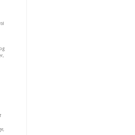
til
 og
er,
t
ge,