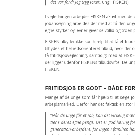
det var fordi jeg tryg
(citat, ung i FISKEN).
I vejledningen arbejder FISKEN aktivt med de
jobansøgning arbejdes der med at få den unge t
egne styrker og evner giver selvtillid og troen 
FISKEN tilbyder ikke kun hjælp til at få et fri
tilbydes et helhedsorienteret tilbud, hvor der
få fritidsjobvejledning, samtidigt med at FIS
der ligger udenfor FISKENs tilbudsvifte. De un
FISKEN.
FRITIDSJOB ER GODT – BÅDE FO
Mange af de unge som får hjælp til at søge job
arbejdsmarked. Derfor har det faktisk en stor 
”
Når de unge får et job, kan det virkelig mær
tjene deres egne penge. Det er god læring for
generation-arbejdere, for ingen i familien ha