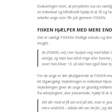
Evalueringen viser, at projektets succes særli
en individuel og håndholdt hjælp til at få og f
enkelte unge som får job gennem FISKEN.
FISKEN HJÆLPER MED MERE EN
Det er særligt FISKENs frivillige indsats og 
Insight :
De (FISKEN, red.) har hjulpet mig med både 
venlige, og man kan altid ringe eller komme fo
snart han bliver 13, så skal han også have hjæ
For de unge er det altafgørende at FISKEN im
let tilgængelig. Vejledningen er individuel ti
Vejledningen giver de unge en grundig indførin
fra arbejdsgiver, øve jobsamtale, hjælp til at s
Det dér med at få sat ord på det, man er god ti
mere selvtillid – måske det var derfor, jeg ik