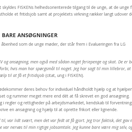
gt skyldes FISKENs helhedsorienterede tilgang til de unge, at de unge f
astholde et fritidsjob samt at projektets virkning rækker langt udover 
D BARE ANSØGNINGER
den åbenhed som de unge møder, der står frem i Evalueringen fra LG
CV og ansøgning, men også med sådan noget feriepenge og skat. De er b
rbi, hvis man har spørgsmål til noget. Jeg har sagt til min lillebror, at
lp til at få et fritidsjob
(citat, ung i FISKEN).
ødekommer deres behov for individuel håndholdt hjælp og at hjælpen
lpasset og rummer meget mere end dét at få skrevet en god ansøgning.
g i regler og rettigheder på arbejdsmarkedet, kendskab til forventning
krive en ansøgning og hjælp til at oprette frikort eller lignende.
l, var lidt svært, men det var fedt at få gjort. Jeg tror faktisk, det gav 
ke var nervøs til min rigtige jobsamtale. Jeg kunne bare være mig selv, o