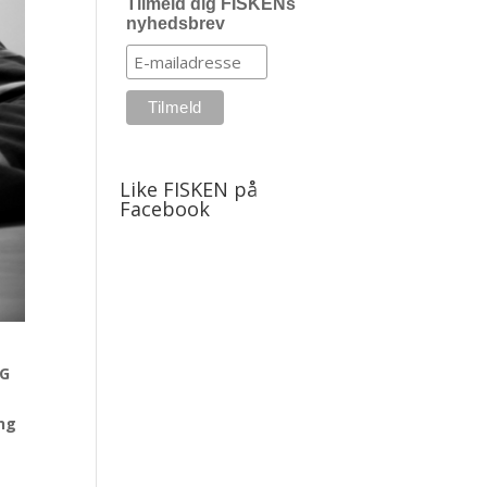
Tilmeld dig FISKENs
nyhedsbrev
Like FISKEN på
Facebook
LG
ing